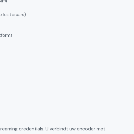
 MP4
 luisteraars)
tforms
treaming credentials. U verbindt uw encoder met