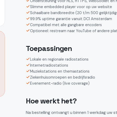
Ondersteuning voor HLS, HTTPS, WebSocket en
Slimme embedded player voor op uw website
Schaalbare bandbreedte (20 t/m 500 gelijktijdige
99.9% uptime garantie vanuit DC1 Amsterdam
Compatibel met alle gangbare encoders
Optioneel: restream naar YouTube of andere pla
Toepassingen
Lokale en regionale radiostations
Internetradiostations
Muziekstations en themastations
Ziekenhuisomroepen en bedrijfsradio
Evenement-radio (live coverage)
Hoe werkt het?
Na bestelling ontvangt u binnen 1 werkdag uw s