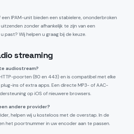
f een IPAM-unit bieden een stabielere, ononderbroken
uitzenden zonder afhankelijk te zijn van een
 u past? Wij helpen u graag bij de keuze.
adio streaming
cte audiostream?
 HTTP-poorten (80 en 443) en is compatibel met elke
plug-ins of extra apps. Een directe MP3- of AAC-
dersteuning op iOS of nieuwere browsers.
 een andere provider?
vider, helpen wij u kosteloos met de overstap. In de
s en het poortnummer in uw encoder aan te passen.